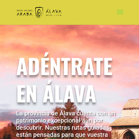
ADÉNTRATE
EN ÁLAVA
La provincia de Álava cuenta con un
patrimonio excepcional aún por
descubrir. Nuestras rutas guiadas
están pensadas para que vuestra